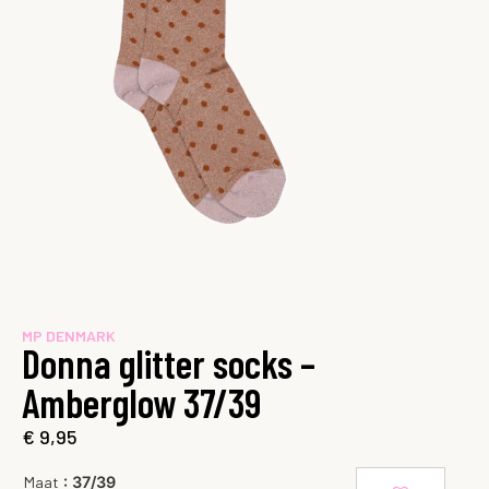
MP DENMARK
Donna glitter socks –
Amberglow 37/39
€
9,95
: 37/39
Maat