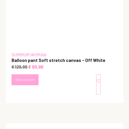
SUMMUM WOMAN
Balloon pant Soft stretch canvas – Off White
€
90,96
€
129,95
Opties selecteren