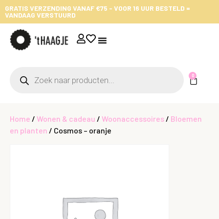
GRATIS VERZENDING VANAF €75 - VOOR 16 UUR BESTELD =
VANDAAG VERSTUURD
0
Home
/
Wonen & cadeau
/
Woonaccessoires
/
Bloemen
en planten
/ Cosmos – oranje