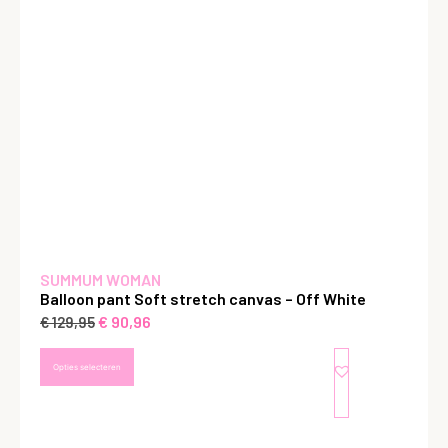
SUMMUM WOMAN
Balloon pant Soft stretch canvas – Off White
€
90,96
€
129,95
Opties selecteren