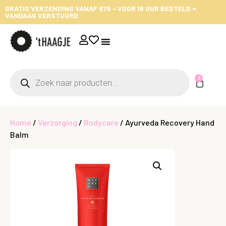
GRATIS VERZENDING VANAF €75 - VOOR 16 UUR BESTELD =
VANDAAG VERSTUURD
0
Home
/
Verzorging
/
Bodycare
/ Ayurveda Recovery Hand
Balm