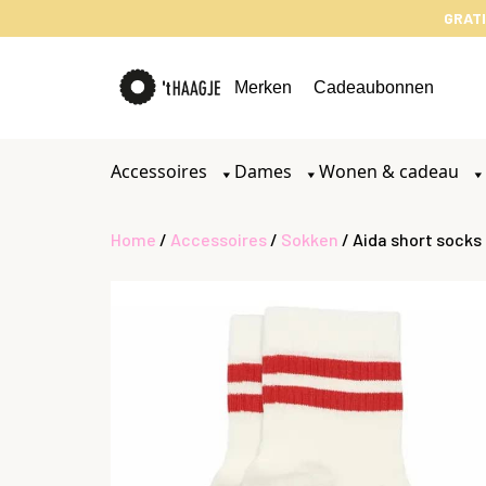
GRATI
Merken
Cadeaubonnen
Accessoires
Dames
Wonen & cadeau
Home
/
Accessoires
/
Sokken
/ Aida short socks