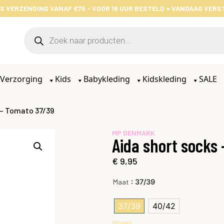
S VERZENDING VANAF €75 - VOOR 16 UUR BESTELD = VANDAAG VER
Verzorging
Kids
Babykleding
Kidskleding
SALE
 – Tomato 37/39
MP DENMARK
Aida short socks
€
9,95
: 37/39
Maat
37/39
40/42
Wissen