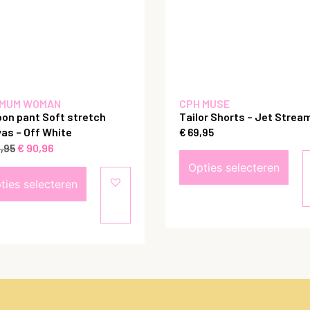
MUM WOMAN
CPH MUSE
oon pant Soft stretch
Tailor Shorts – Jet Strea
as – Off White
€
69,95
€
90,96
,95
Opties selecteren
ties selecteren