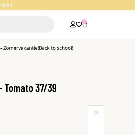
STUURD
0
Zomervakantie!
Back to school!
 – Tomato 37/39