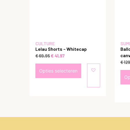
CULTURE
SUM
Lelau Shorts – Whitecap
Ball
canv
€
41,97
€
69,95
€
129
Opties selecteren
Op