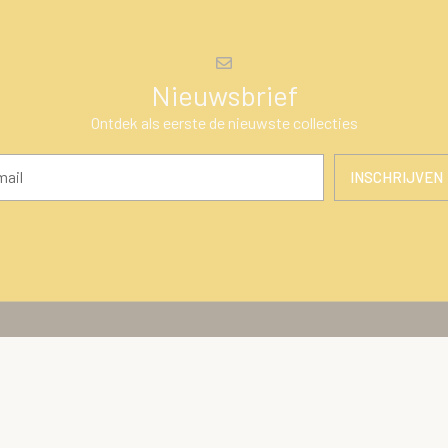
Nieuwsbrief
Ontdek als eerste de nieuwste collecties
INSCHRIJVEN
en
Klantenservice
ires
Over Ons
Algemene voorwaarden