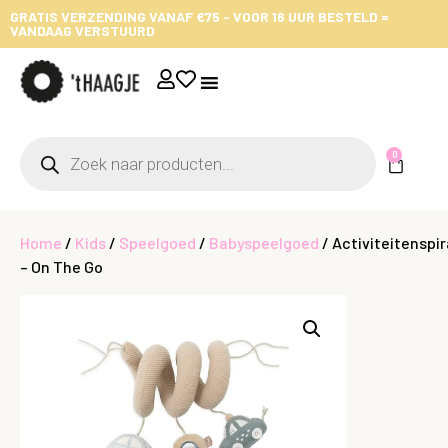
GRATIS VERZENDING VANAF €75 - VOOR 16 UUR BESTELD =
VANDAAG VERSTUURD
0
Home
/
Kids
/
Speelgoed
/
Babyspeelgoed
/ Activiteitenspir
– On The Go