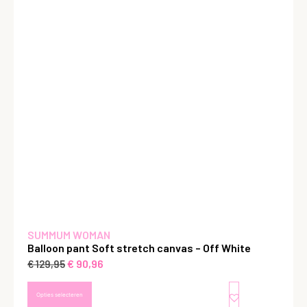
SUMMUM WOMAN
Balloon pant Soft stretch canvas – Off White
€
90,96
€
129,95
Opties selecteren