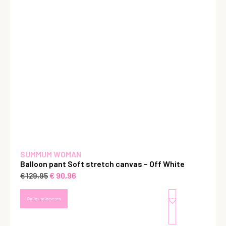
SUMMUM WOMAN
Balloon pant Soft stretch canvas – Off White
€
90,96
€
129,95
Opties selecteren