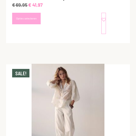
€
41,97
€
69,95
Opties selecteren
SALE!