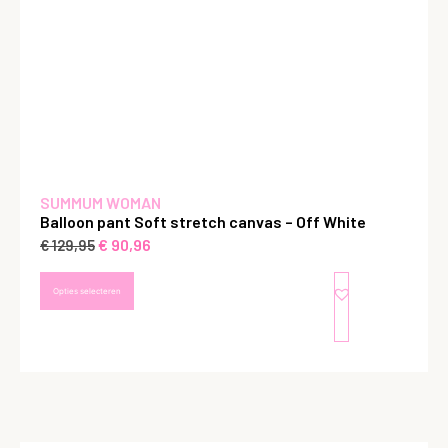
SUMMUM WOMAN
Balloon pant Soft stretch canvas – Off White
€
90,96
€
129,95
Opties selecteren