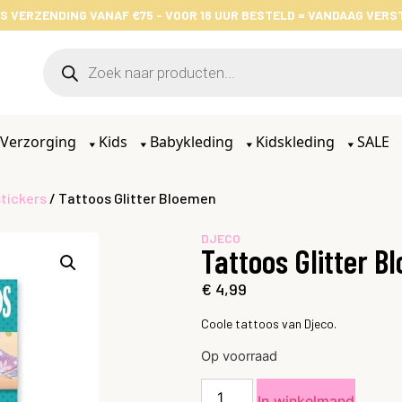
S VERZENDING VANAF €75 - VOOR 16 UUR BESTELD = VANDAAG VER
Verzorging
Kids
Babykleding
Kidskleding
SALE
tickers
/ Tattoos Glitter Bloemen
DJECO
Tattoos Glitter B
€
4,99
Coole tattoos van Djeco.
Op voorraad
In winkelmand