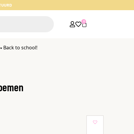
STUURD
0
Back to school!
loemen