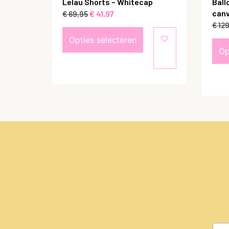
Lelau Shorts – Whitecap
Ball
canv
€
41,97
€
69,95
€
129
Opties selecteren
Op