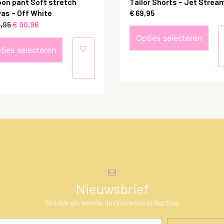
oon pant Soft stretch
Tailor Shorts – Jet Strea
as – Off White
€
69,95
€
90,96
,95
Opties selecteren
ties selecteren
Nieuwsbrief
Ontdek als eerste de nieuwste collecties