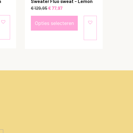
m
Sweater Fluo sweat – Lemon
€
77,97
€
129,95
Opties selecteren