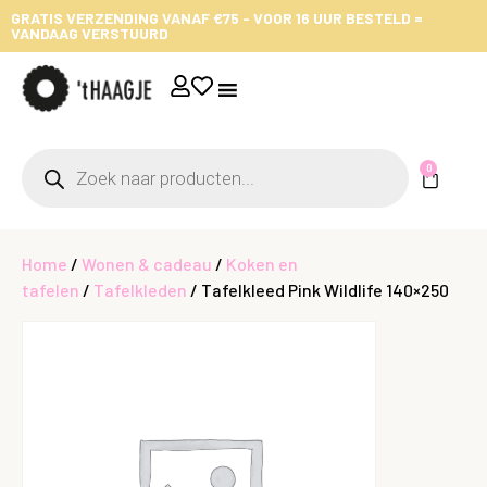
GRATIS VERZENDING VANAF €75 - VOOR 16 UUR BESTELD =
VANDAAG VERSTUURD
0
Home
/
Wonen & cadeau
/
Koken en
tafelen
/
Tafelkleden
/ Tafelkleed Pink Wildlife 140×250