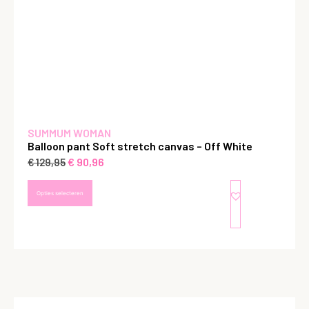
SUMMUM WOMAN
Balloon pant Soft stretch canvas – Off White
€
90,96
€
129,95
Opties selecteren