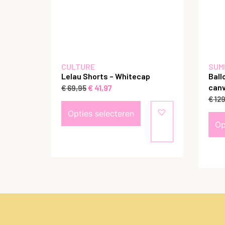
CULTURE
SUM
Lelau Shorts – Whitecap
Ball
canv
€
41,97
€
69,95
€
129
Opties selecteren
Op