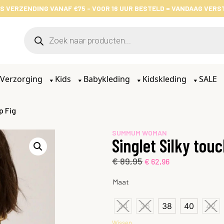
S VERZENDING VANAF €75 - VOOR 16 UUR BESTELD = VANDAAG VER
Verzorging
Kids
Babykleding
Kidskleding
SALE
p Fig
SUMMUM WOMAN
Singlet Silky touc
€
89,95
€
62,96
Maat
34
36
38
40
42
Wissen