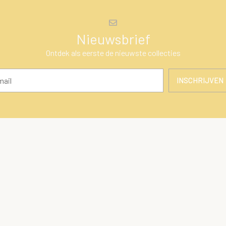
Nieuwsbrief
Ontdek als eerste de nieuwste collecties
INSCHRIJVEN
en
Klantenservice
ires
Over Ons
Algemene voorwaarden
 cadeaus
Privacy Policy