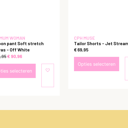
MUM WOMAN
CPH MUSE
oon pant Soft stretch
Tailor Shorts – Jet Strea
as – Off White
€
69,95
€
90,96
,95
Opties selecteren
ties selecteren