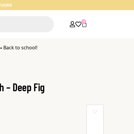
STUURD
0
Back to school!
h – Deep Fig