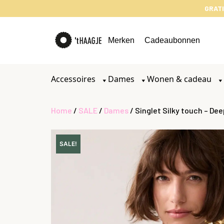
GRATI
Merken
Cadeaubonnen
Accessoires
Dames
Wonen & cadeau
Home
/
SALE
/
Dames
/ Singlet Silky touch – Dee