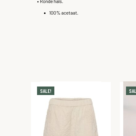
• Ronde hals.
100% acetaat.
SALE!
SAL