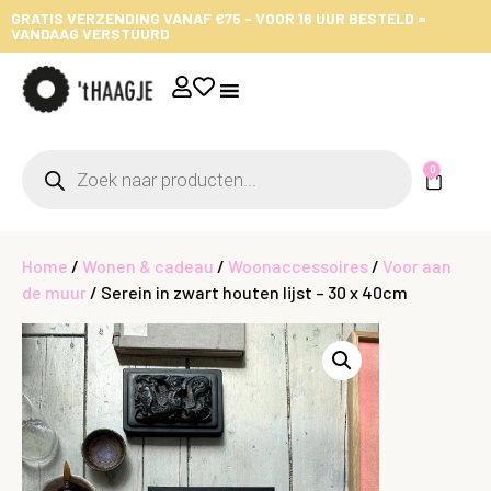
GRATIS VERZENDING VANAF €75 - VOOR 16 UUR BESTELD =
VANDAAG VERSTUURD
0
Home
/
Wonen & cadeau
/
Woonaccessoires
/
Voor aan
de muur
/ Serein in zwart houten lijst – 30 x 40cm