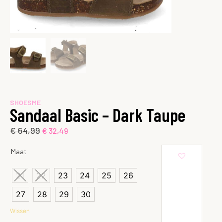
SHOESME
Sandaal Basic – Dark Taupe
€
64,99
€
32,49
Maat
21
22
23
24
25
26
27
28
29
30
Wissen