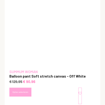
SUMMUM WOMAN
Balloon pant Soft stretch canvas – Off White
€
90,96
€
129,95
Opties selecteren