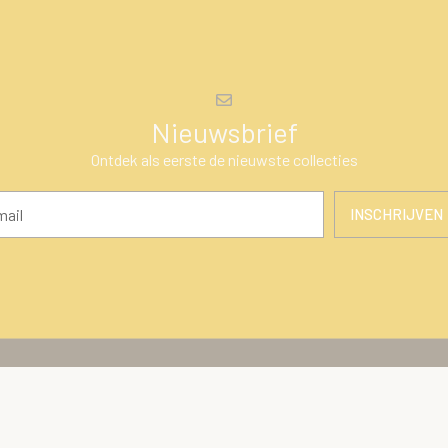
Nieuwsbrief
Ontdek als eerste de nieuwste collecties
INSCHRIJVEN
en
Klantenservice
ires
Over Ons