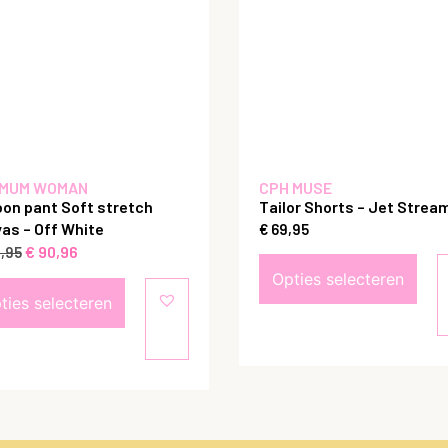
MUM WOMAN
CPH MUSE
oon pant Soft stretch
Tailor Shorts – Jet Strea
as – Off White
€
69,95
€
90,96
,95
Opties selecteren
ties selecteren