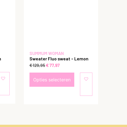
SUMMUM WOMAN
m
Sweater Fluo sweat – Lemon
€
77,97
€
129,95
Opties selecteren