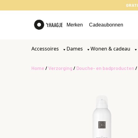
GRATI
Merken
Cadeaubonnen
Accessoires
Dames
Wonen & cadeau
Home
/
Verzorging
/
Douche- en badproducten
/