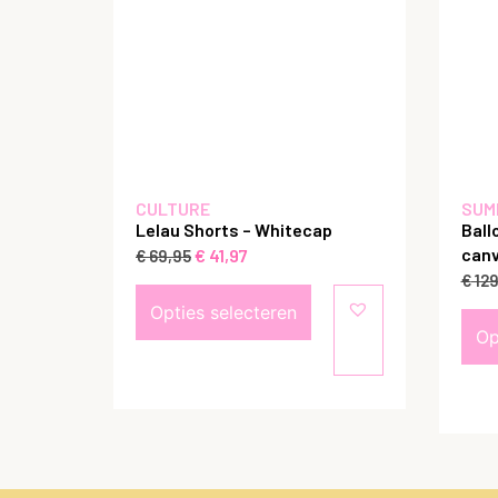
CULTURE
SUM
Lelau Shorts – Whitecap
Ball
canv
€
41,97
€
69,95
€
129
Opties selecteren
Op