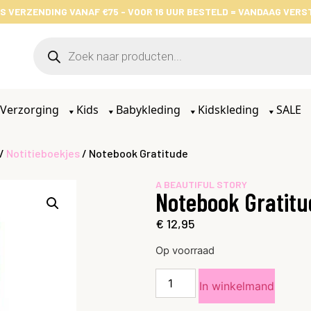
S VERZENDING VANAF €75 - VOOR 16 UUR BESTELD = VANDAAG VER
Verzorging
Kids
Babykleding
Kidskleding
SALE
/
Notitieboekjes
/ Notebook Gratitude
A BEAUTIFUL STORY
Notebook Gratitu
€
12,95
Op voorraad
In winkelmand