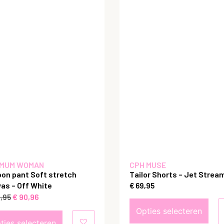
MUM WOMAN
CPH MUSE
oon pant Soft stretch
Tailor Shorts – Jet Strea
as – Off White
€
69,95
€
90,96
,95
Opties selecteren
ties selecteren