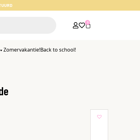
STUURD
0
Zomervakantie!
Back to school!
de