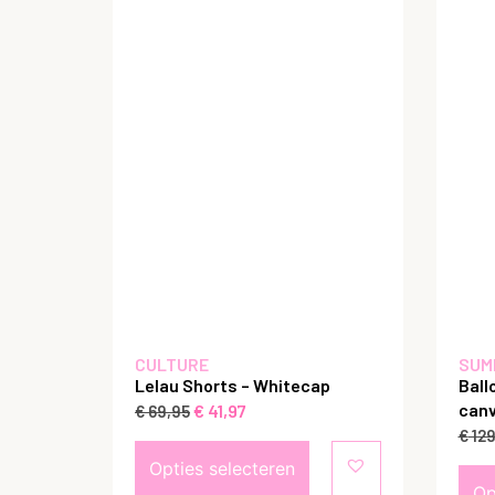
CULTURE
SUM
Lelau Shorts – Whitecap
Ball
canv
€
41,97
€
69,95
€
129
Opties selecteren
Op