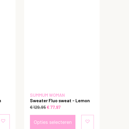
SUMMUM WOMAN
m
Sweater Fluo sweat – Lemon
€
77,97
€
129,95
Opties selecteren