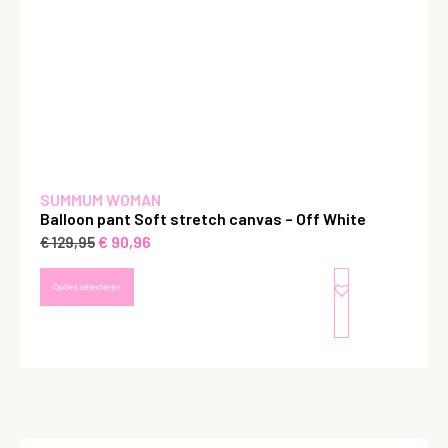
SUMMUM WOMAN
Balloon pant Soft stretch canvas – Off White
€
90,96
€
129,95
Opties selecteren