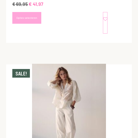
€
41,97
€
69,95
Opties selecteren
SALE!