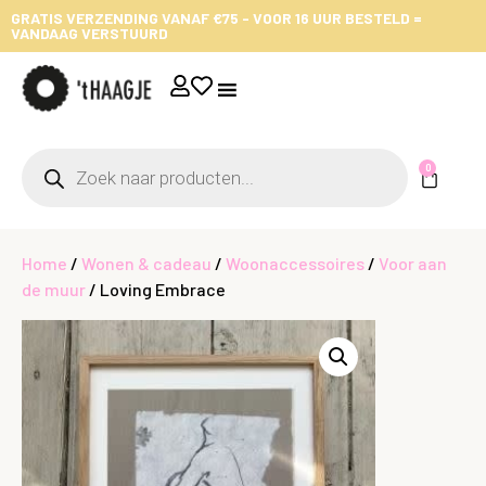
GRATIS VERZENDING VANAF €75 - VOOR 16 UUR BESTELD =
VANDAAG VERSTUURD
0
Home
/
Wonen & cadeau
/
Woonaccessoires
/
Voor aan
de muur
/ Loving Embrace