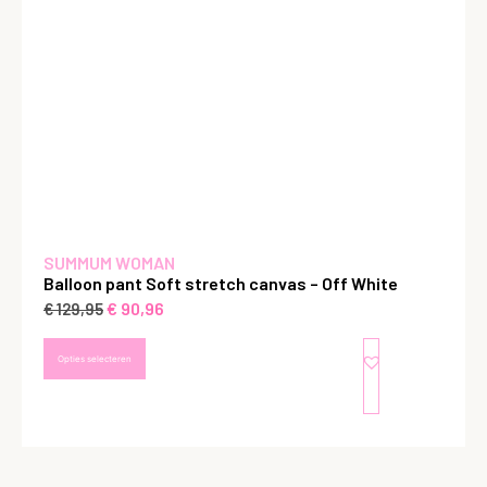
SUMMUM WOMAN
Balloon pant Soft stretch canvas – Off White
€
90,96
€
129,95
Opties selecteren