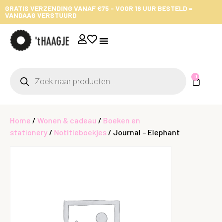
GRATIS VERZENDING VANAF €75 - VOOR 16 UUR BESTELD =
VANDAAG VERSTUURD
0
Home
/
Wonen & cadeau
/
Boeken en
stationery
/
Notitieboekjes
/ Journal – Elephant