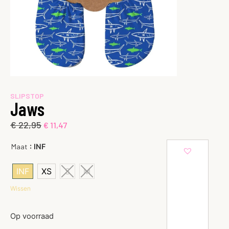
SLIPSTOP
Jaws
€
22,95
€
11,47
: INF
Maat
INF
XS
S
M
Wissen
Op voorraad