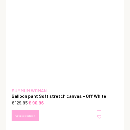
SUMMUM WOMAN
Balloon pant Soft stretch canvas – Off White
€
90,96
€
129,95
Opties selecteren