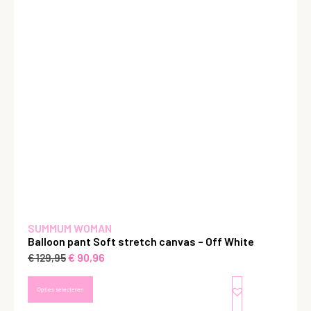
SUMMUM WOMAN
Balloon pant Soft stretch canvas – Off White
€
90,96
€
129,95
Opties selecteren