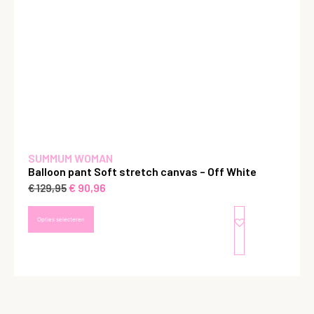
SUMMUM WOMAN
Balloon pant Soft stretch canvas – Off White
€
90,96
€
129,95
Opties selecteren