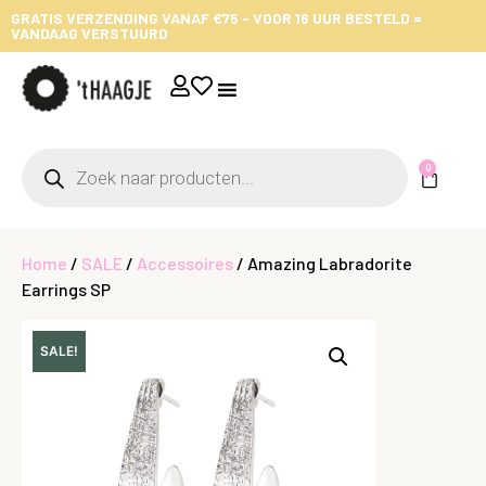
GRATIS VERZENDING VANAF €75 - VOOR 16 UUR BESTELD =
VANDAAG VERSTUURD
0
Home
/
SALE
/
Accessoires
/ Amazing Labradorite
Earrings SP