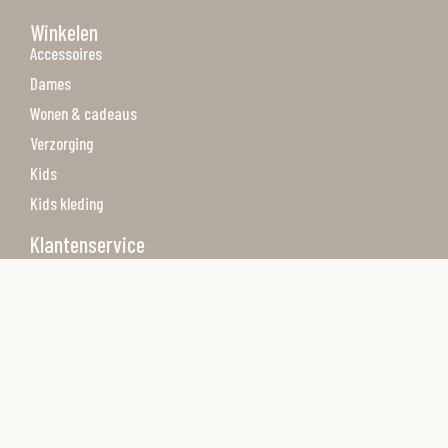
Winkelen
Accessoires
Dames
Wonen & cadeaus
Verzorging
Kids
Kids kleding
Klantenservice
Over Ons
Algemene voorwaarden
Privacy Policy
Betaalmethoden
Verzenden & retourneren
Merken
Contact