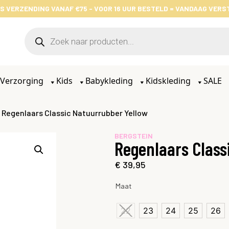
S VERZENDING VANAF €75 - VOOR 16 UUR BESTELD = VANDAAG VER
Verzorging
Kids
Babykleding
Kidskleding
SALE
 Regenlaars Classic Natuurrubber Yellow
BERGSTEIN
Regenlaars Class
€
39,95
Maat
22
23
24
25
26