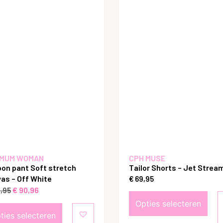
MUM WOMAN
CPH MUSE
oon pant Soft stretch
Tailor Shorts – Jet Strea
as – Off White
€
69,95
€
90,96
,95
Opties selecteren
ties selecteren