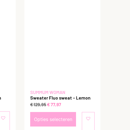
SUMMUM WOMAN
m
Sweater Fluo sweat – Lemon
€
77,97
€
129,95
Opties selecteren