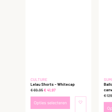
CULTURE
SUM
Lelau Shorts – Whitecap
Ball
canv
€
41,97
€
69,95
€
129
Opties selecteren
Op