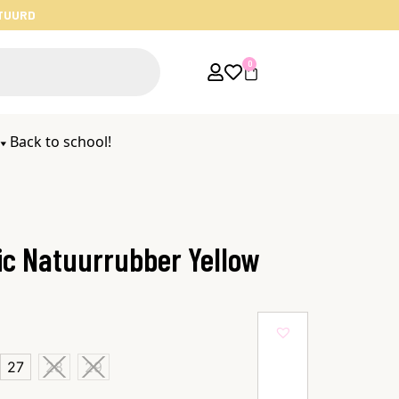
STUURD
0
Back to school!
ic Natuurrubber Yellow
27
28
29