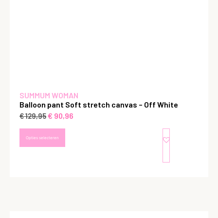
SUMMUM WOMAN
Balloon pant Soft stretch canvas – Off White
€
90,96
€
129,95
Opties selecteren