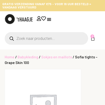
GRATIS VERZENDING VANAF €75 - VOOR 16 UUR BESTELD =
VANDAAG VERSTUURD
0
Home
/
Babykleding
/
Sokjes en maillots
/ Sofia tights –
Grape Skin 100