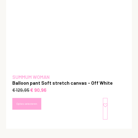
SUMMUM WOMAN
Balloon pant Soft stretch canvas – Off White
€
90,96
€
129,95
Opties selecteren