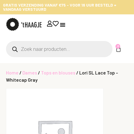
GRATIS VERZENDING VANAF €75 - VOOR 16 UUR BESTELD =
VANDAAG VERSTUURD
0
Home
/
Dames
/
Tops en blouses
/ Lori SL Lace Top –
Whitecap Gray